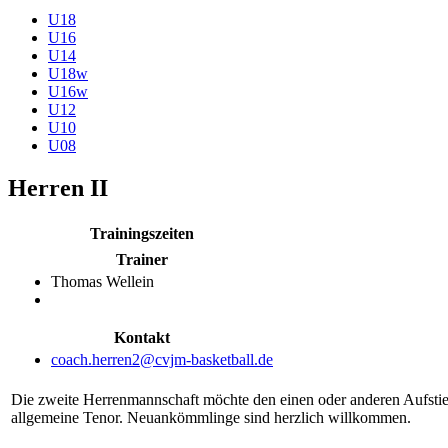
U18
U16
U14
U18w
U16w
U12
U10
U08
Herren II
Trainingszeiten
Trainer
Thomas Wellein
Kontakt
Die zweite Herrenmannschaft möchte den einen oder anderen Aufstieg
allgemeine Tenor. Neuankömmlinge sind herzlich willkommen.